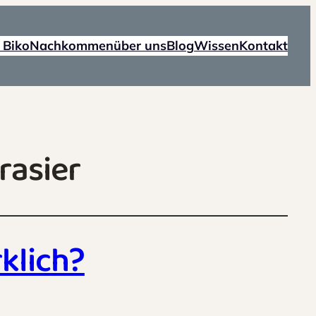
 Biko
Nachkommen
über uns
Blog
Wissen
Kontakt
rasier
rklich?