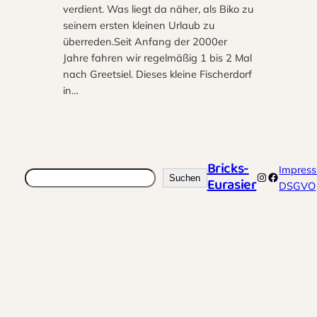
verdient. Was liegt da näher, als Biko zu
seinem ersten kleinen Urlaub zu
überreden.Seit Anfang der 2000er
Jahre fahren wir regelmäßig 1 bis 2 Mal
nach Greetsiel. Dieses kleine Fischerdorf
in…
Bricks-
Impres
Suchen
Instagram
Faceboo
Suchen
Eurasier
DSGVO