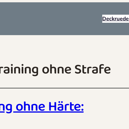
Deckruede
aining ohne Strafe
ng ohne Härte: