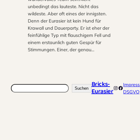
unbedingt das lauteste. Nicht das
wildeste. Aber oft eines der innigsten.
Denn der Eurasier ist kein Hund für
Krawall und Dauerparty. Er ist eher der
feinfühlige Typ mit flauschigem Fell und
einem erstaunlich guten Gespür für
Stimmungen. Einer, der genau…
Bricks-
Impres
Suchen
Instagram
Faceboo
Suchen
Eurasier
DSGVO