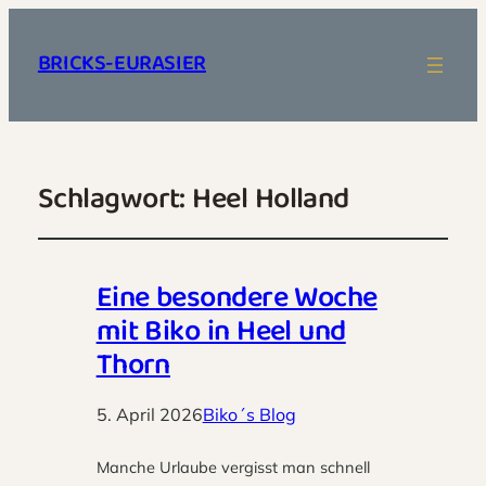
BRICKS-EURASIER
Schlagwort:
Heel Holland
Eine besondere Woche
mit Biko in Heel und
Thorn
5. April 2026
Biko´s Blog
Manche Urlaube vergisst man schnell